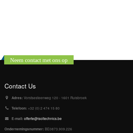
Neem contact met ons op
Contact Us
Adres:
Vorstsesteenweg 120 - 1601 Ruisbroek
Telefoon:
+32 (0) 2 474 15 80
E-mail:
offerte@isoltechnics.be
Ondernemingsnummer:
BE0873.909.226